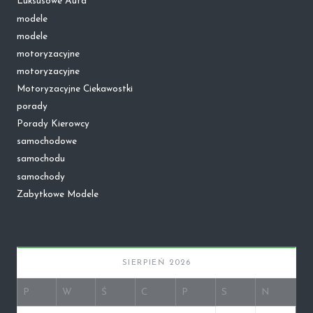
Luksusowe Auta
modele
modele
motoryzacyjne
motoryzacyjne
Motoryzacyjne Ciekawostki
porady
Porady Kierowcy
samochodowe
samochodu
samochody
Zabytkowe Modele
SIERPIEŃ 2026
P
W
Ś
C
P
S
N