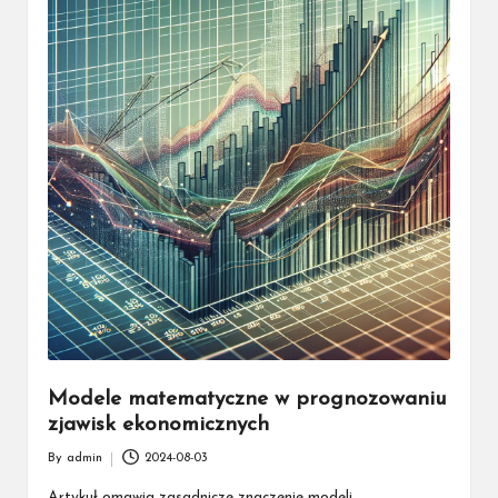
Modele matematyczne w prognozowaniu
zjawisk ekonomicznych
By
admin
2024-08-03
Posted
by
Artykuł omawia zasadnicze znaczenie modeli