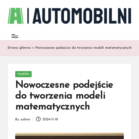
Strona główna
»
Nowoczesne podejście do tworzenia modeli matematycznych
Posted
modele
in
Nowoczesne podejście
do tworzenia modeli
matematycznych
By
admin
2024-11-18
Posted
by