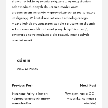
stawia to także wyzwania związane z wykorzystaniem
odpowiednich danych do uczenia modeli oraz
zrozumieniem wniosków wyprowadzanych przez sztuczną
inteligencję. W kontekście rozwoju technologicznego
można jednak przypuszczać, że rola sztucznej inteligencji
w tworzeniu modeli matematycznych będzie rosnąć,
otwierając nowe możliwości dla rozwoju nauk ścisłych
oraz inżynierii.
admin
View All Posts
Post
Previous Post
Next Post
navigation
Nieznane fakty o historii
Wynajem taxi z OC –
najpopularniejszych marek
wszystko, co musisz
samochodów
wiedzieć