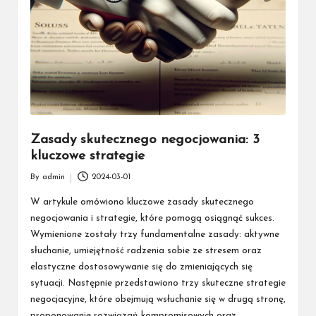
Zasady skutecznego negocjowania: 3
kluczowe strategie
By
admin
2024-03-01
Posted
by
W artykule omówiono kluczowe zasady skutecznego
negocjowania i strategie, które pomogą osiągnąć sukces.
Wymienione zostały trzy fundamentalne zasady: aktywne
słuchanie, umiejętność radzenia sobie ze stresem oraz
elastyczne dostosowywanie się do zmieniających się
sytuacji. Następnie przedstawiono trzy skuteczne strategie
negocjacyjne, które obejmują wsłuchanie się w drugą stronę,
proponowanie rozwiązań kompromisowych oraz