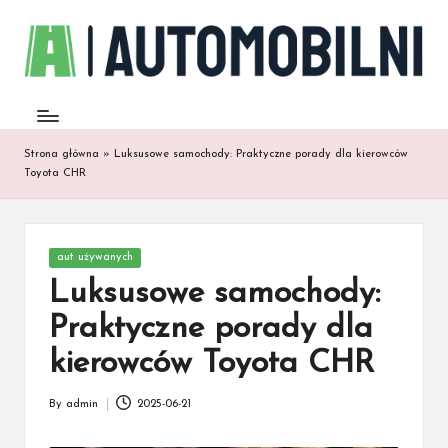
Strona główna
»
Luksusowe samochody: Praktyczne porady dla kierowców
Toyota CHR
Posted
aut używanych
in
Luksusowe samochody:
Praktyczne porady dla
kierowców Toyota CHR
By
admin
2025-06-21
Posted
by