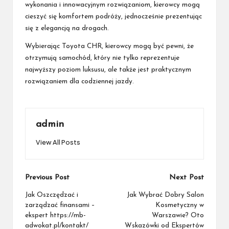
wykonania i innowacyjnym rozwiązaniom, kierowcy mogą
cieszyć się komfortem podróży, jednocześnie prezentując
się z elegancją na drogach.
Wybierając Toyota CHR, kierowcy mogą być pewni, że
otrzymują samochód, który nie tylko reprezentuje
najwyższy poziom luksusu, ale także jest praktycznym
rozwiązaniem dla codziennej jazdy.
admin
View All Posts
Post
Previous Post
Next Post
navigation
Jak Oszczędzać i
Jak Wybrać Dobry Salon
zarządzać finansami –
Kosmetyczny w
ekspert https://mb-
Warszawie? Oto
adwokat.pl/kontakt/
Wskazówki od Ekspertów