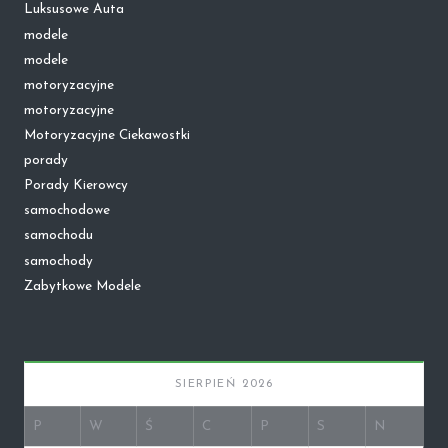
Luksusowe Auta
modele
modele
motoryzacyjne
motoryzacyjne
Motoryzacyjne Ciekawostki
porady
Porady Kierowcy
samochodowe
samochodu
samochody
Zabytkowe Modele
SIERPIEŃ 2026
P
W
Ś
C
P
S
N