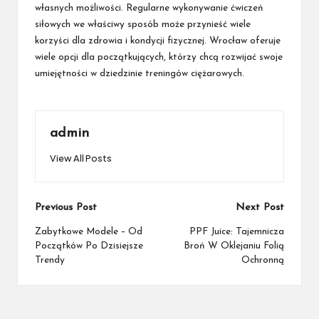
własnych możliwości. Regularne wykonywanie ćwiczeń
siłowych we właściwy sposób może przynieść wiele
korzyści dla zdrowia i kondycji fizycznej. Wrocław oferuje
wiele opcji dla początkujących, którzy chcą rozwijać swoje
umiejętności w dziedzinie treningów ciężarowych.
admin
View All Posts
Post
Previous Post
Next Post
navigation
Zabytkowe Modele – Od
PPF Juice: Tajemnicza
Początków Po Dzisiejsze
Broń W Oklejaniu Folią
Trendy
Ochronną