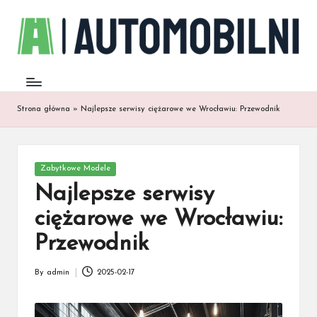
Strona główna
»
Najlepsze serwisy ciężarowe we Wrocławiu: Przewodnik
Posted
Zabytkowe Modele
in
Najlepsze serwisy
ciężarowe we Wrocławiu:
Przewodnik
By
admin
2025-02-17
Posted
by