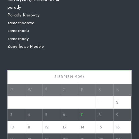
porady
Porady Kierowcy
samochodowe
samochodu
samochody
Zabytkowe Modele
SIERPIEŃ 2026
P
W
Ś
C
P
S
N
1
2
3
4
5
6
7
8
9
10
11
12
13
14
15
16