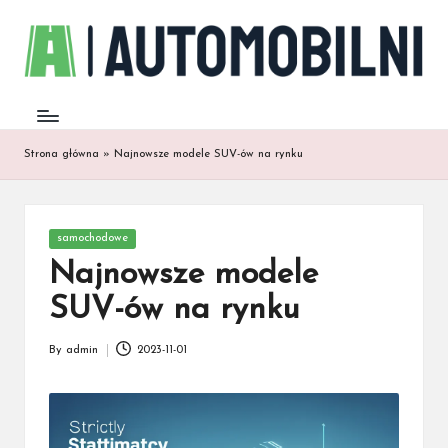
Strona główna
»
Najnowsze modele SUV-ów na rynku
Posted
samochodowe
in
Najnowsze modele
SUV-ów na rynku
By
admin
2023-11-01
Posted
by