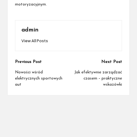
motoryzacyjnym.
admin
View All Posts
Post
Previous Post
Next Post
navigation
Nowości wśród
Jak efektywnie zarządzać
elektrycznych sportowych
czasem – praktyczne
aut
wskazówki