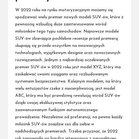
W 2022 roku na rynku motoryzacyjnym możemy się
spodziewać wielu premier nowych modeli SUV-ów, które z
pewnością wzbudzą duże zainteresowanie wśród
miłośników tego typu samochodów. Najnowsze modele
SUV-ów zbierające pochlebne recenzje przed premierą
skupiają się przede wszystkim na innowacyjnych
technologiach, wyjątkowym designie oraz nowoczesnych
rozwiązaniach. Jednym z najbardziej oczekiwanych
premier SUV-ów w 2022 roku jest model XYZ, który ma
zaskakiwać swoimi osiągami oraz rozbudowanym
systemem bezpieczeństwa. Kolejnym modelem, na który
wielu entuzjastów czeka z niecierpliwością, jest model
ABC, który ma być prawdziwą rewolucją wśród SUV-ów
dzięki swojej ekskluzywnej stylistyce oraz
zaawansowanym funkcjom autonomicznego
prowadzenia. Niezależnie od preferencji, na pewno każdy
miłośnik SUV-ów znajdzie coś dla siebie w
nadchodzących premierach. Trzeba przyznać, że 2022
rok zapowiada się bardzo interesująco z perspektywy