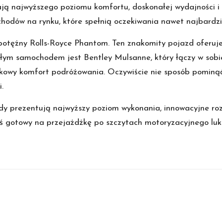
kają najwyższego poziomu komfortu, doskonałej wydajności i 
hodów na rynku, które spełnią oczekiwania nawet najbardz
 i potężny Rolls-Royce Phantom. Ten znakomity pojazd oferuj
ym samochodem jest Bentley Mulsanne, który łączy w sobie
owy komfort podróżowania. Oczywiście nie sposób pominąć 
.
hody prezentują najwyższy poziom wykonania, innowacyjne ro
steś gotowy na przejażdżkę po szczytach motoryzacyjnego luk