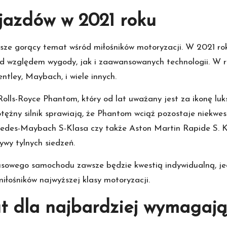
jazdów w 2021 roku
ze gorący temat wśród miłośników motoryzacji. W 2021 rok
od względem wygody, jak i zaawansowanych technologii. W 
entley, Maybach, i wiele innych.
olls-Royce Phantom, który od lat uważany jest za ikonę lu
otężny silnik sprawiają, że Phantom wciąż pozostaje niekwe
edes-Maybach S-Klasa czy także Aston Martin Rapide S. K
ywy tylnych siedzeń.
ksusowego samochodu zawsze będzie kwestią indywidualną, j
miłośników najwyższej klasy motoryzacji.
ut dla najbardziej wymagaj