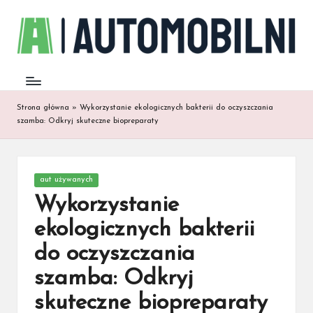
Strona główna
»
Wykorzystanie ekologicznych bakterii do oczyszczania
szamba: Odkryj skuteczne biopreparaty
Posted
aut używanych
in
Wykorzystanie
ekologicznych bakterii
do oczyszczania
szamba: Odkryj
skuteczne biopreparaty