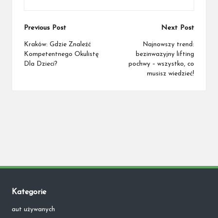
Post
Previous Post
Next Post
navigation
Kraków: Gdzie Znaleźć
Najnowszy trend:
Kompetentnego Okulistę
bezinwazyjny lifting
Dla Dzieci?
pochwy – wszystko, co
musisz wiedzieć!
Kategorie
aut używanych